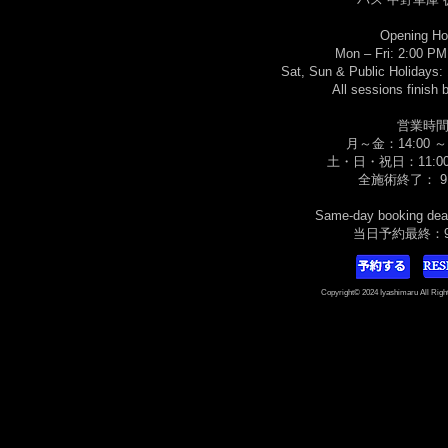
Opening Ho
Mon – Fri: 2:00 P
Sat, Sun & Public Holidays:
All sessions finish
営業時
月～金：14:00 ～ 
土・日・祝日：11:00 
​全施術終了： 9:
Same-day booking dea
当日予約最終：9:
Copyright© 2024 Iyashimaru All Right